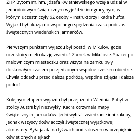
ZHP Bytom im. hm. Józefa Kwietniewskiego wzięła udział w
jednodniowym świątecznym wyjeździe integracyjnym, w
którym uczestniczyły 62 osoby – instruktorzy i kadra hufca.
Wyjazd był okazją do wspólnego spędzenia czasu podczas
świątecznych wiedeńskich jarmarków.
Pierwszym punktem wyjazdu był postój w
Mikulov
, gdzie
uczestnicy mieli okazję zwiedzić
Zamek w Mikulovie
. Spacer po
malowniczym miasteczku oraz wizyta na zamku były
doskonałym czasem po zjedzonym wspólne czeskim obiedzie.
Chwila oddechu przed dalszą podróżą, wspólne zdjęcia i dalsza
podróż.
Kolejnym etapem wyjazdu był przejazd do
Wiednia
. Pobyt w
stolicy Austrii był niezwykły. Kadra otrzymała mapy
świątecznych jarmarków. Jedni wybrali zwiedzanie inni zakupy,
Jednak wszyscy doświadczyli świątecznej wyjątkowej
atmosfery. Była jazda na łyżwach pod ratuszem w przepięknie
oświetlonych alejkach.