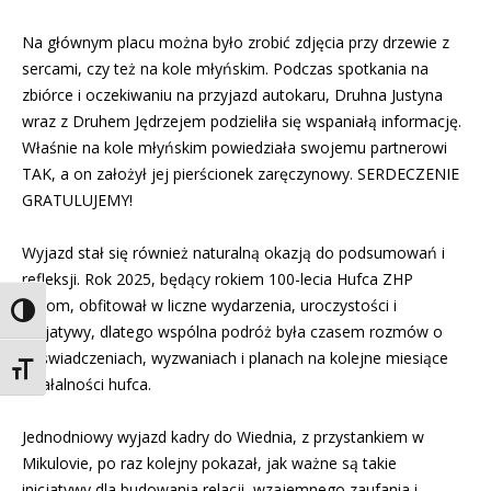
Na głównym placu można było zrobić zdjęcia przy drzewie z
sercami, czy też na kole młyńskim. Podczas spotkania na
zbiórce i oczekiwaniu na przyjazd autokaru, Druhna Justyna
wraz z Druhem Jędrzejem podzieliła się wspaniałą informację.
Właśnie na kole młyńskim powiedziała swojemu partnerowi
TAK, a on założył jej pierścionek zaręczynowy. SERDECZENIE
GRATULUJEMY!
Wyjazd stał się również naturalną okazją do podsumowań i
refleksji. Rok 2025, będący rokiem 100-lecia Hufca ZHP
Bytom, obfitował w liczne wydarzenia, uroczystości i
Toggle High Contrast
inicjatywy, dlatego wspólna podróż była czasem rozmów o
doświadczeniach, wyzwaniach i planach na kolejne miesiące
Toggle Font size
działalności hufca.
Jednodniowy wyjazd kadry do Wiednia, z przystankiem w
Mikulovie, po raz kolejny pokazał, jak ważne są takie
inicjatywy dla budowania relacji, wzajemnego zaufania i