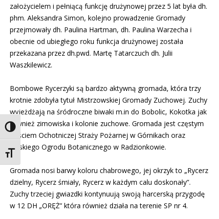
założycielem i pełniącą funkcję drużynowej przez 5 lat była dh.
phm. Aleksandra Simon, kolejno prowadzenie Gromady
przejmowały dh. Paulina Hartman, dh. Paulina Warzecha i
obecnie od ubiegłego roku funkcja drużynowej została
przekazana przez dh.pwd. Martę Tatarczuch dh. Julii
Waszkilewicz.
Bombowe Rycerzyki są bardzo aktywną gromada, która trzy
krotnie zdobyła tytuł Mistrzowskiej Gromady Zuchowej. Zuchy
wyjeżdżają na śródroczne biwaki m.in do Bobolic, Kokotka jak
również zimowiska i kolonie zuchowe. Gromada jest częstym
Toggle High Contrast
gościem Ochotniczej Straży Pożarnej w Górnikach oraz
Śląskiego Ogrodu Botanicznego w Radzionkowie.
Toggle Font size
Gromada nosi barwy koloru chabrowego, jej okrzyk to „Rycerz
dzielny, Rycerz śmiały, Rycerz w każdym calu doskonały”.
Zuchy trzeciej gwiazdki kontynuują swoją harcerską przygodę
w 12 DH „ORĘŻ” która również działa na terenie SP nr 4.