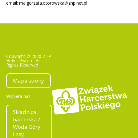
email:
malgorzata.otorowska@zhp.net.pl
Copyright © 2020 ZHP
Hufiec Bytom. All
Rights Reserved
Mapa strony
Wspiera nas:
Składnica
harcerska /
Woda Góry
Lasy