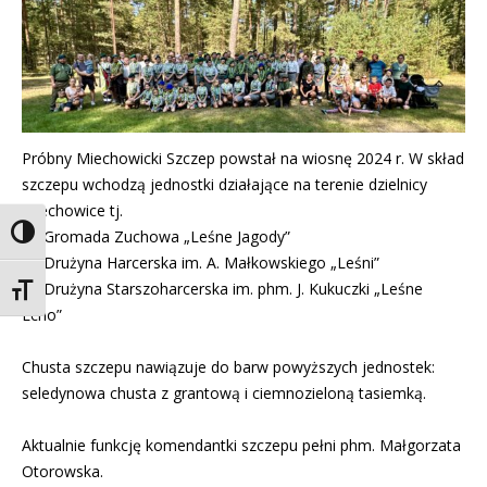
Próbny Miechowicki Szczep powstał na wiosnę 2024 r. W skład
szczepu wchodzą jednostki działające na terenie dzielnicy
Miechowice tj.
Toggle High Contrast
25 Gromada Zuchowa „Leśne Jagody”
26 Drużyna Harcerska im. A. Małkowskiego „Leśni”
27 Drużyna Starszoharcerska im. phm. J. Kukuczki „Leśne
Toggle Font size
Echo”
Chusta szczepu nawiązuje do barw powyższych jednostek:
seledynowa chusta z grantową i ciemnozieloną tasiemką.
Aktualnie funkcję komendantki szczepu pełni phm. Małgorzata
Otorowska.