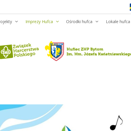
rojekty
Imprezy Hufca
Ośrodki hufca
Lokale hufca