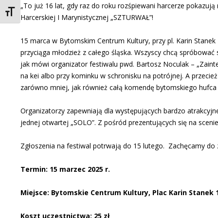
„To już 16 lat, gdy raz do roku rozśpiewani harcerze pokazują
Toggle Font size
Harcerskiej I Marynistycznej „SZTURWAŁ”!
15 marca w Bytomskim Centrum Kultury, przy pl. Karin Stanek 1 
przyciąga młodzież z całego śląska. Wszyscy chcą spróbować sw
jak mówi organizator festiwalu pwd. Bartosz Noculak – „Zaint
na kei albo przy kominku w schronisku na potrójnej. A przecie
zarówno mniej, jak również całą komendę bytomskiego hufca ZHP
Organizatorzy zapewniają dla występujących bardzo atrakcyjne
jednej otwartej „SOLO”. Z pośród prezentujących się na sceni
Zgłoszenia na festiwal potrwają do 15 lutego. Zachęcamy do 
Termin: 15 marzec 2025 r.
Miejsce: Bytomskie Centrum Kultury, Plac Karin Stanek 
Koszt uczestnictwa: 25 zł