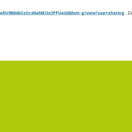
d/1YeRU9BB6bSzQcd6eMEOx3PPUeG0Mxm-g/view?usp=sharing
. Z