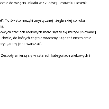
znie do wzięcia udziału w XVI edycji Festiwalu Piosenki
”. To święto muzyki turystycznej i żeglarskiej co roku
ią.
opowych stacjach radiowych mało słyszy się muzyki śpiewanej
e chwile, do których chętnie wracamy. Stąd też niezmiernie
y i „biorą je na warsztat”.
 Zespoły zmierzą się w czterech kategoriach wiekowych i