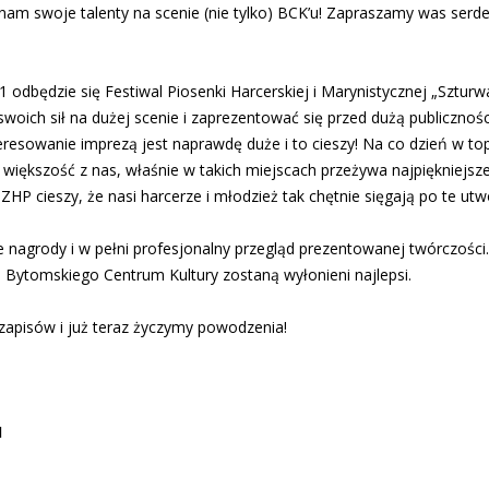
 nam swoje talenty na scenie (nie tylko) BCK’u! Zapraszamy was serdec
odbędzie się Festiwal Piosenki Harcerskiej i Marynistycznej „Szturwał
oich sił na dużej scenie i zaprezentować się przed dużą publicznośc
eresowanie imprezą jest naprawdę duże i to cieszy! Na co dzień w t
ż większość z nas, właśnie w takich miejscach przeżywa najpiękniejsz
 cieszy, że nasi harcerze i młodzież tak chętnie sięgają po te utwor
 nagrody i w pełni profesjonalny przegląd prezentowanej twórczości.
e Bytomskiego Centrum Kultury zostaną wyłonieni najlepsi.
zapisów i już teraz życzymy powodzenia!
1