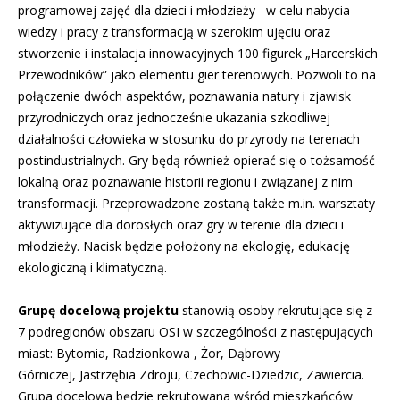
programowej zajęć dla dzieci i młodzieży w celu nabycia
wiedzy i pracy z transformacją w szerokim ujęciu oraz
stworzenie i instalacja innowacyjnych 100 figurek „Harcerskich
Przewodników” jako elementu gier terenowych. Pozwoli to na
połączenie dwóch aspektów, poznawania natury i zjawisk
przyrodniczych oraz jednocześnie ukazania szkodliwej
działalności człowieka w stosunku do przyrody na terenach
postindustrialnych. Gry będą również opierać się o tożsamość
lokalną oraz poznawanie historii regionu i związanej z nim
transformacji. Przeprowadzone zostaną także m.in. warsztaty
aktywizujące dla dorosłych oraz gry w terenie dla dzieci i
młodzieży. Nacisk będzie położony na ekologię, edukację
ekologiczną i klimatyczną.
Grupę docelową projektu
stanowią osoby rekrutujące się z
7 podregionów obszaru OSI w szczególności z następujących
miast: Bytomia, Radzionkowa , Żor, Dąbrowy
Górniczej, Jastrzębia Zdroju, Czechowic-Dziedzic, Zawiercia.
Grupa docelowa będzie rekrutowana wśród mieszkańców