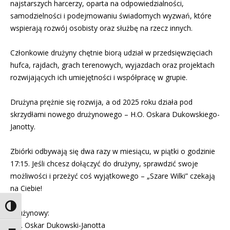
najstarszych harcerzy, oparta na odpowiedzialności,
samodzielności i podejmowaniu świadomych wyzwań, które
wspierają rozwój osobisty oraz służbę na rzecz innych.
Członkowie drużyny chętnie biorą udział w przedsięwzięciach
hufca, rajdach, grach terenowych, wyjazdach oraz projektach
rozwijających ich umiejętności i współpracę w grupie.
Drużyna prężnie się rozwija, a od 2025 roku działa pod
skrzydłami nowego drużynowego – H.O. Oskara Dukowskiego-
Janotty.
Zbiórki odbywają się dwa razy w miesiącu, w piątki o godzinie
17:15. Jeśli chcesz dołączyć do drużyny, sprawdzić swoje
możliwości i przeżyć coś wyjątkowego – „Szare Wilki” czekają
na Ciebie!
Toggle High Contrast
Drużynowy:
HO. Oskar Dukowski-Janotta