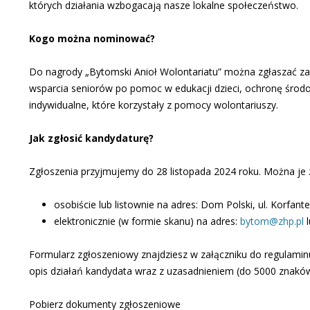
których działania wzbogacają nasze lokalne społeczeństwo.
Kogo można nominować?
Do nagrody „Bytomski Anioł Wolontariatu” można zgłaszać zar
wsparcia seniorów po pomoc w edukacji dzieci, ochronę środo
indywidualne, które korzystały z pomocy wolontariuszy.
Jak zgłosić kandydaturę?
Zgłoszenia przyjmujemy do 28 listopada 2024 roku. Można je 
osobiście lub listownie na adres: Dom Polski, ul. Korfan
elektronicznie (w formie skanu) na adres:
bytom@zhp.pl
l
Formularz zgłoszeniowy znajdziesz w załączniku do regulami
opis działań kandydata wraz z uzasadnieniem (do 5000 znaków
Pobierz dokumenty zgłoszeniowe