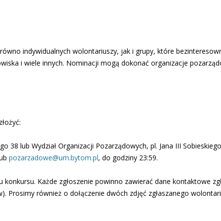
ówno indywidualnych wolontariuszy, jak i grupy, które bezinteresown
wiska i wiele innych. Nominacji mogą dokonać organizacje pozarządo
złożyć:
tego 38 lub Wydział Organizacji Pozarządowych, pl. Jana III Sobieskieg
ub
pozarzadowe@um.bytom.pl
, do godziny 23:59.
nu konkursu. Każde zgłoszenie powinno zawierać dane kontaktowe zg
). Prosimy również o dołączenie dwóch zdjęć zgłaszanego wolontari