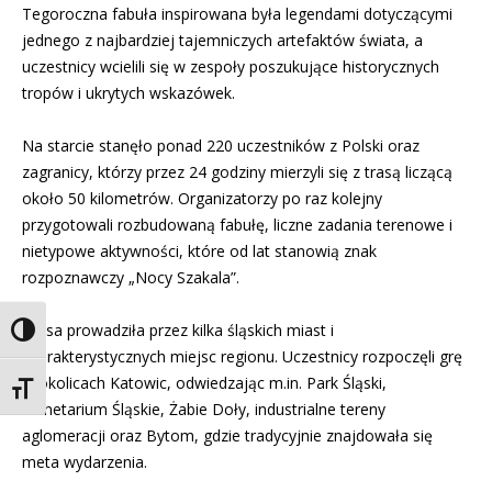
Tegoroczna fabuła inspirowana była legendami dotyczącymi
jednego z najbardziej tajemniczych artefaktów świata, a
uczestnicy wcielili się w zespoły poszukujące historycznych
tropów i ukrytych wskazówek.
Na starcie stanęło ponad 220 uczestników z Polski oraz
zagranicy, którzy przez 24 godziny mierzyli się z trasą liczącą
około 50 kilometrów. Organizatorzy po raz kolejny
przygotowali rozbudowaną fabułę, liczne zadania terenowe i
nietypowe aktywności, które od lat stanowią znak
rozpoznawczy „Nocy Szakala”.
Trasa prowadziła przez kilka śląskich miast i
Toggle High Contrast
charakterystycznych miejsc regionu. Uczestnicy rozpoczęli grę
w okolicach Katowic, odwiedzając m.in. Park Śląski,
Toggle Font size
Planetarium Śląskie, Żabie Doły, industrialne tereny
aglomeracji oraz Bytom, gdzie tradycyjnie znajdowała się
meta wydarzenia.