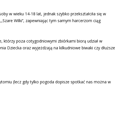
by w wieku 14-18 lat, jednak szybko przekształciła się w
,,Szare Wilki’’, zapewniając tym samym harcerzom ciąg
le, którzy poza cotygodniowymi zbiórkami biorą udział w
Dnia Dziecka oraz wyjeżdżają na kilkudniowe biwaki czy dłuższe
Bytomiu (lecz gdy tylko pogoda dopisze spotkać nas można w