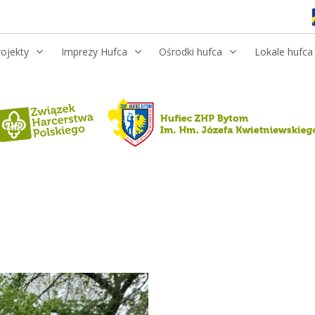
rojekty
Imprezy Hufca
Ośrodki hufca
Lokale hufca