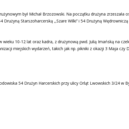
rużynowym był Michał Brzozowski. Na początku drużyna zrzeszała oso
Drużyną Starszoharcerską ,,Szare Wilki’’ i 54 Drużyną Wędrowniczą 
 w wieku 10-12 lat oraz kadra, z drużynową pwd. Julią Imańską na cze
acji miejskich wydarzeń, takich jak np. pikniki z okazji 3 Maja czy 
odowiska 54 Drużyn Harcerskich przy ulicy Orląt Lwowskich 3/24 w 