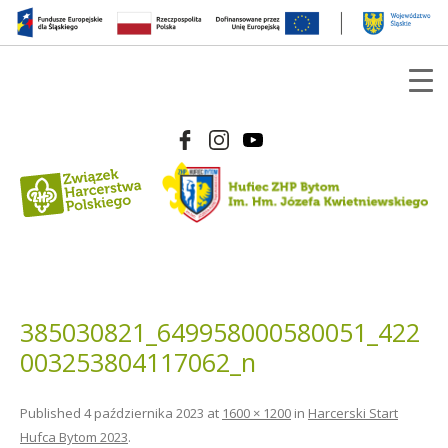
385030821_649958000580051_422
003253804117062_n
Published
4 października 2023
at
1600 × 1200
in
Harcerski Start
Hufca Bytom 2023
.